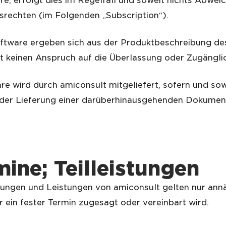
e, erfolgt dies im Regelfall und soweit nichts Abwei
srechten (im Folgenden „Subscription“).
ftware ergeben sich aus der Produktbeschreibung des 
hat keinen Anspruch auf die Überlassung oder Zugäng
 wird durch amiconsult mitgeliefert, sofern und sow
oder Lieferung einer darüberhinausgehenden Dokumenta
mine
; Teilleistungen
erungen und Leistungen von amiconsult gelten nur annä
er ein fester Termin zugesagt oder vereinbart wird.