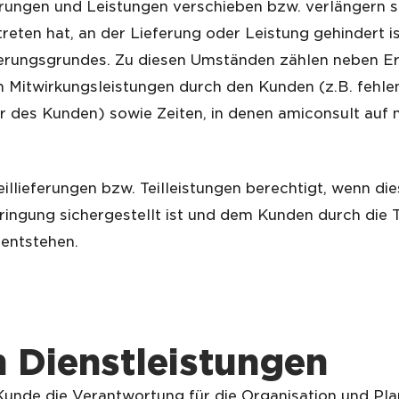
ferungen und Leistungen verschieben bzw. verlängern 
treten hat, an der Lieferung oder Leistung gehindert 
erungsgrundes. Zu diesen Umständen zählen neben Er
 Mitwirkungsleistungen durch den Kunden (z.B. fehle
tur des Kunden) sowie Zeiten, in denen amiconsult au
eillieferungen bzw. Teilleistungen berechtigt, wenn di
ingung sichergestellt ist und dem Kunden durch die Tei
entstehen.
n
Die
n
stl
eistungen
r Kunde die Verantwortung für die Organisation und P