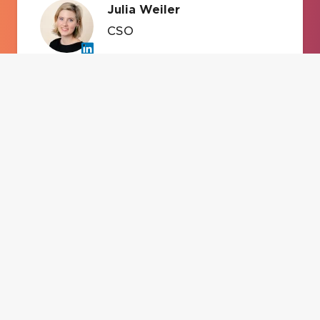
Julia Weiler
CSO
Kontakt
amiconsult
Why amiconsult
Team
Our Story
Offices
Insights